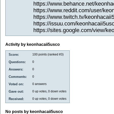
https://www.behance.net/keonha
https://www.reddit.com/user/keo
https://www.twitch.tv/keonhacaii
https://issuu.com/keonhacaii5us
https://sites.google.com/view/k
Activity by keonhacaii5usco
Score:
100
points (ranked #
3
)
Questions:
0
Answers:
0
Comments:
0
Voted on:
0
answers
Gave out:
0
up votes,
0
down votes
Received:
0
up votes,
0
down votes
No posts by keonhacaii5usco