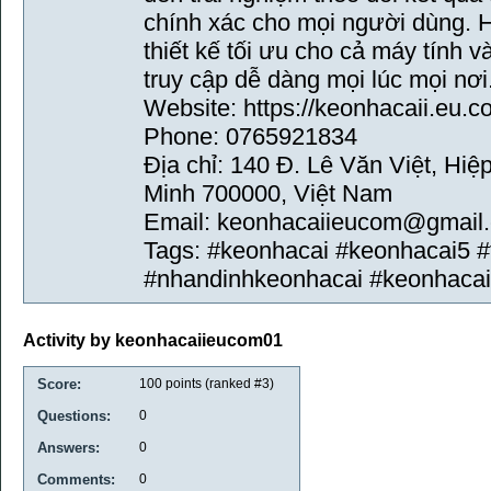
chính xác cho mọi người dùng. 
thiết kế tối ưu cho cả máy tính v
truy cập dễ dàng mọi lúc mọi nơi
Website: https://keonhacaii.eu.c
Phone: 0765921834
Địa chỉ: 140 Đ. Lê Văn Việt, Hi
Minh 700000, Việt Nam
Email: keonhacaiieucom@gmail
Tags: #keonhacai #keonhacai5 #
#nhandinhkeonhacai #keonhaca
Activity by keonhacaiieucom01
Score:
100
points (ranked #
3
)
Questions:
0
Answers:
0
Comments:
0