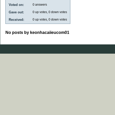
Voted on:
0
answers
Gave out:
0
up votes,
0
down votes
Received:
0
up votes,
0
down votes
No posts by keonhacaiieucom01