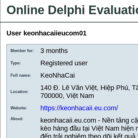
Online Delphi Evaluat
User keonhacaiieucom01
3 months
Member for:
Registered user
Type:
KeoNhaCai
Full name:
140 Đ. Lê Văn Việt, Hiệp Phú, 
Location:
700000, Việt Nam
https://keonhacaii.eu.com/
Website:
About:
keonhacaii.eu.com - Nền tảng cập
kèo hàng đầu tại Việt Nam hiện
đến trải nghiệm theo dõi kết quả