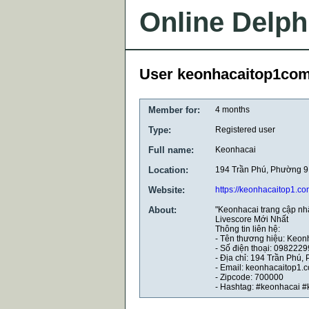
Online Delph
User keonhacaitop1co
Member for:
4 months
Type:
Registered user
Full name:
Keonhacai
Location:
194 Trần Phú, Phường 9
Website:
https://keonhacaitop1.co
About:
"Keonhacai trang cập nhậ
Livescore Mới Nhất
Thông tin liên hệ:
- Tên thương hiệu: Keon
- Số điện thoại: 098222
- Địa chỉ: 194 Trần Phú
- Email: keonhacaitop1
- Zipcode: 700000
- Hashtag: #keonhacai 