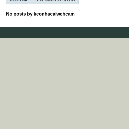
No posts by keonhacaiwebcam