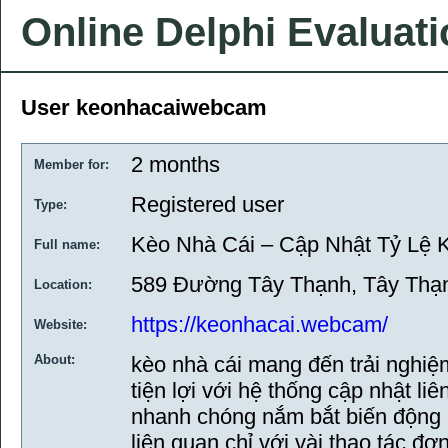
Online Delphi Evaluat
User keonhacaiwebcam
2 months
Member for:
Registered user
Type:
Kèo Nhà Cái – Cập Nhật Tỷ Lệ 
Full name:
589 Đường Tây Thạnh, Tây Thạn
Location:
https://keonhacai.webcam/
Website:
About:
kèo nhà cái mang đến trải nghiệm
tiện lợi với hệ thống cập nhật li
nhanh chóng nắm bắt biến động k
liên quan chỉ với vài thao tác đơn