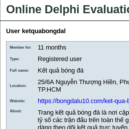
Online Delphi Evaluat
User ketquabongdal
11 months
Member for:
Registered user
Type:
Kết quả bóng đá
Full name:
25/6A Nguyễn Thượng Hiền, Ph
Location:
TP.HCM
https://bongdalu10.com/ket-qua-
Website:
About:
Trang kết quả bóng đá là nơi cậ
tỷ số các trận đấu trên toàn thế
dàng theo dõi kết quả trực tuyến, l