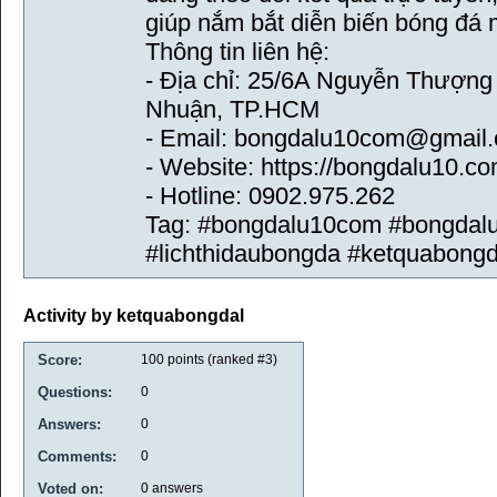
giúp nắm bắt diễn biến bóng đá m
Thông tin liên hệ:
- Địa chỉ: 25/6A Nguyễn Thượn
Nhuận, TP.HCM
- Email: bongdalu10com@gmail
- Website: https://bongdalu10.c
- Hotline: 0902.975.262
Tag: #bongdalu10com #bongdal
#lichthidaubongda #ketquabongd
Activity by ketquabongdal
Score:
100
points (ranked #
3
)
Questions:
0
Answers:
0
Comments:
0
Voted on:
0
answers