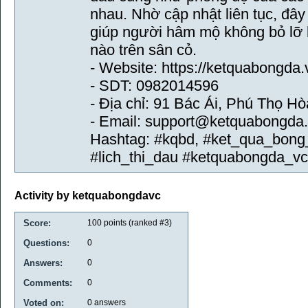
nhau. Nhờ cập nhật liên tục, đâ
giúp người hâm mộ không bỏ lỡ 
nào trên sân cỏ.
- Website: https://ketquabongda.
- SDT: 0982014596
- Địa chỉ: 91 Bác Ái, Phú Thọ H
- Email: support@ketquabongda
Hashtag: #kqbd, #ket_qua_bong
#lich_thi_dau #ketquabongda_vc
Activity by ketquabongdavc
Score:
100
points (ranked #
3
)
Questions:
0
Answers:
0
Comments:
0
Voted on:
0
answers