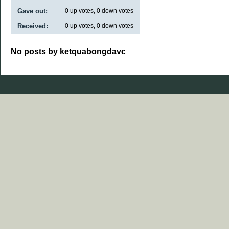
Gave out:
0
up votes,
0
down votes
Received:
0
up votes,
0
down votes
No posts by ketquabongdavc