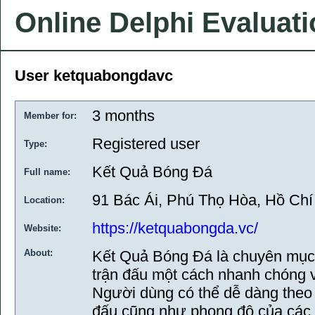
Online Delphi Evaluat
User ketquabongdavc
3 months
Member for:
Registered user
Type:
Kết Quả Bóng Đá
Full name:
91 Bác Ái, Phú Thọ Hòa, Hồ Chí
Location:
https://ketquabongda.vc/
Website:
About:
Kết Quả Bóng Đá là chuyên mục c
trận đấu một cách nhanh chóng v
Người dùng có thể dễ dàng theo dõ
đấu cũng như phong độ của các đ