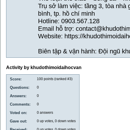
Trụ sở làm việc: tầng 3, tòa nhà 
bình, tp. hồ chí minh
Hotline: 0903.567.128
Email hỗ trợ: contact@khudoth
Website: https://khudothimoida
Biên tập & vận hành: Đội ngũ k
Activity by khudothimoidaihocvan
Score:
100
points (ranked #
3
)
Questions:
0
Answers:
0
Comments:
0
Voted on:
0
answers
Gave out:
0
up votes,
0
down votes
Received:
0
up votes,
0
down votes