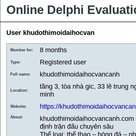
Online Delphi Evaluat
User khudothimoidaihocvan
8 months
Member for:
Registered user
Type:
khudothimoidaihocvancanh
Full name:
tầng 3, tòa nhà gic, 33 lê trung n
Location:
minh
https://khudothimoidaihocvanca
Website:
About:
khudothimoidaihocvancanh.com 
định trận đấu chuyên sâu
Thể loại: thể thao – bóng đá – n