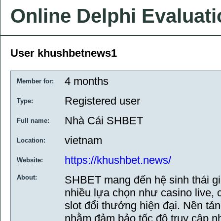
Online Delphi Evaluat
User khushbetnews1
4 months
Member for:
Registered user
Type:
Nhà Cái SHBET
Full name:
vietnam
Location:
https://khushbet.news/
Website:
About:
SHBET mang đến hệ sinh thái giải
nhiều lựa chọn như casino live, 
slot đổi thưởng hiện đại. Nền tả
nhằm đảm bảo tốc độ truy cập nha