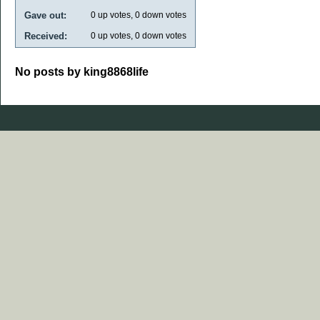
Gave out:
0
up votes,
0
down votes
Received:
0
up votes,
0
down votes
No posts by king8868life