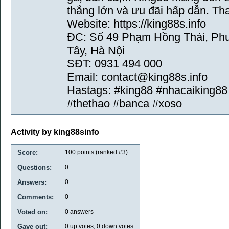
thắng lớn và ưu đãi hấp dẫn. T
Website: https://king88s.info
ĐC: Số 49 Phạm Hồng Thái, Ph
Tây, Hà Nội
SĐT: 0931 494 000
Email: contact@king88s.info
Hastags: #king88 #nhacaiking88
#thethao #banca #xoso
Activity by king88sinfo
Score:
100
points (ranked #
3
)
Questions:
0
Answers:
0
Comments:
0
Voted on:
0
answers
Gave out:
0
up votes,
0
down votes