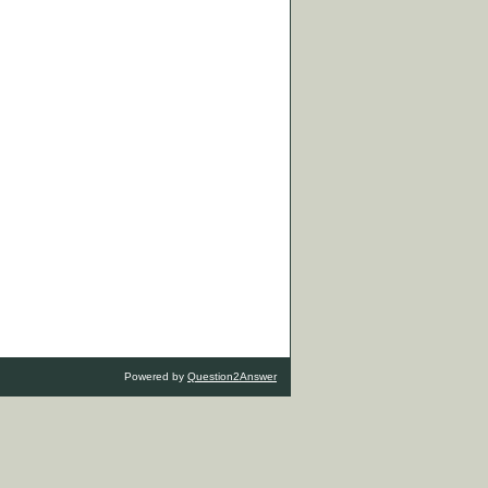
Powered by
Question2Answer