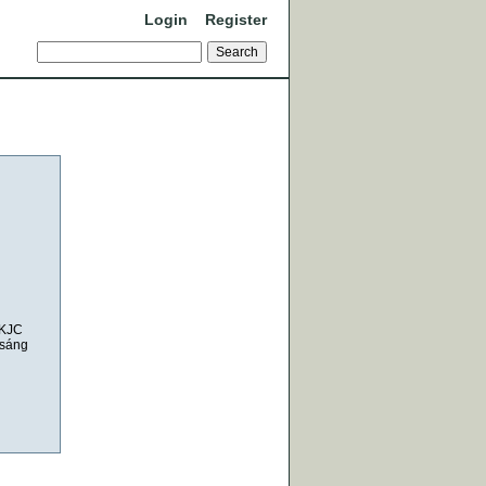
Login
Register
 KJC
 sáng