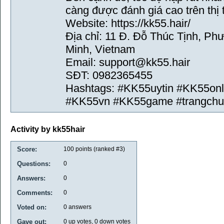
càng được đánh giá cao trên thị 
Website: https://kk55.hair/
Địa chỉ: 11 Đ. Đỗ Thúc Tịnh, Ph
Minh, Vietnam
Email: support@kk55.hair
SĐT: 0982365455
Hashtags: #KK55uytin #KK55on
#KK55vn #KK55game #trangchu
Activity by kk55hair
Score:
100
points (ranked #
3
)
Questions:
0
Answers:
0
Comments:
0
Voted on:
0
answers
Gave out:
0
up votes,
0
down votes