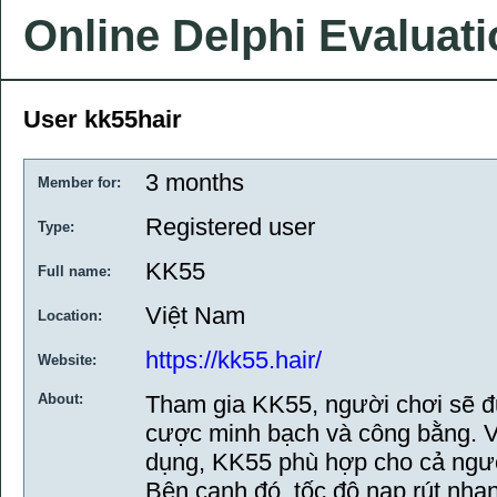
Online Delphi Evaluat
User kk55hair
3 months
Member for:
Registered user
Type:
KK55
Full name:
Việt Nam
Location:
https://kk55.hair/
Website:
About:
Tham gia KK55, người chơi sẽ 
cược minh bạch và công bằng. Vớ
dụng, KK55 phù hợp cho cả ngườ
Bên cạnh đó, tốc độ nạp rút nha