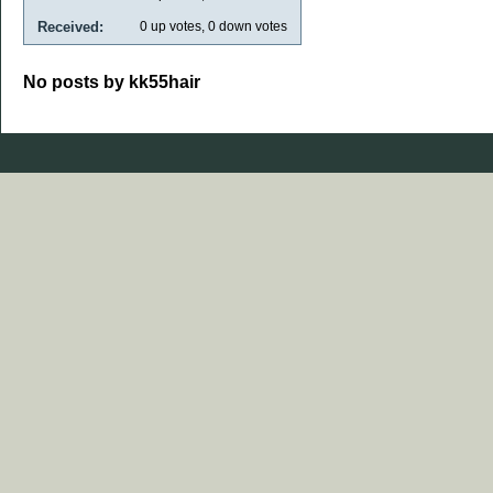
Received:
0
up votes,
0
down votes
No posts by kk55hair