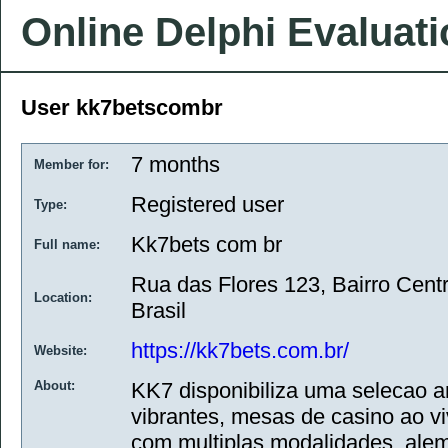
Online Delphi Evaluat
User kk7betscombr
7 months
Member for:
Registered user
Type:
Kk7bets com br
Full name:
Rua das Flores 123, Bairro Centr
Location:
Brasil
https://kk7bets.com.br/
Website:
About:
KK7 disponibiliza uma selecao a
vibrantes, mesas de casino ao vi
com multiplas modalidades, alem 