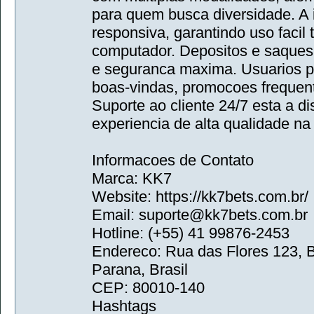
para quem busca diversidade. A 
responsiva, garantindo uso facil 
computador. Depositos e saques
e seguranca maxima. Usuarios p
boas-vindas, promocoes frequen
Suporte ao cliente 24/7 esta a d
experiencia de alta qualidade na
Informacoes de Contato
Marca: KK7
Website: https://kk7bets.com.br/
Email: suporte@kk7bets.com.br
Hotline: (+55) 41 99876-2453
Endereco: Rua das Flores 123, Ba
Parana, Brasil
CEP: 80010-140
Hashtags