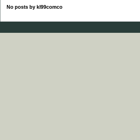
No posts by kl99comco