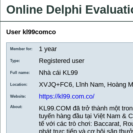
Online Delphi Evaluat
User kl99comco
1 year
Member for:
Registered user
Type:
Nhà cái KL99
Full name:
XVJQ+FC6, Lĩnh Nam, Hoàng Ma
Location:
https://kl99.com.co/
Website:
About:
KL99.COM đã trở thành một tron
tuyến hàng đầu tại Việt Nam & 
tế với các trò chơi: Baccarat, Ro
phát trực tiếp và cơ hội săn thư