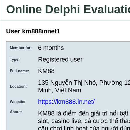
Online Delphi Evaluat
User km888innet1
6 months
Member for:
Registered user
Type:
KM88
Full name:
135 Nguyễn Thị Nhỏ, Phường 12
Location:
Minh, Việt Nam
https://km888.in.net/
Website:
About:
KM88 là điểm đến giải trí nổi bậ
slot, casino live, cá cược thể th
cầu chơi linh hoạt của người dùn