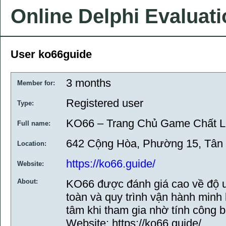
Online Delphi Evaluat
User ko66guide
3 months
Member for:
Registered user
Type:
KO66 – Trang Chủ Game Chất 
Full name:
642 Cộng Hòa, Phường 15, Tân 
Location:
https://ko66.guide/
Website:
About:
KO66 được đánh giá cao về độ u
toàn và quy trình vận hành minh
tâm khi tham gia nhờ tính công 
Website: https://ko66.guide/