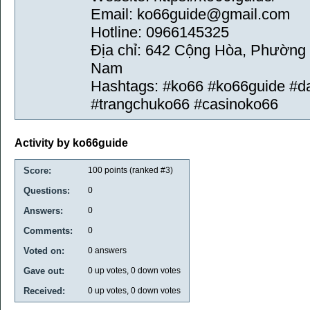
Email: ko66guide@gmail.com
Hotline: 0966145325
Địa chỉ: 642 Cộng Hòa, Phường 
Nam
Hashtags: #ko66 #ko66guide #
#trangchuko66 #casinoko66
Activity by ko66guide
Score:
100
points (ranked #
3
)
Questions:
0
Answers:
0
Comments:
0
Voted on:
0
answers
Gave out:
0
up votes,
0
down votes
Received:
0
up votes,
0
down votes