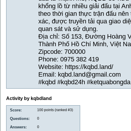
khổng lồ từ nhiều giải đấu tại A
theo thời gian thực trận đấu nên
xác, được truyền tải qua giao diệ
quan sát và sử dụng.
Địa chỉ: Số 153, Đường Hoàng V
Thành Phố Hồ Chí Minh, Việt N
Zipcode: 700000
Phone: 0975 382 419
Website: https://kqbd.land/
Email: kqbd.land@gmail.com
#kqbd #kqbd24h #ketquabongda
Activity by kqbdland
Score:
100
points (ranked #
3
)
Questions:
0
Answers:
0