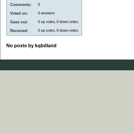
Comments:
0
Voted on:
0
answers
Gave out:
0
up votes,
0
down votes
Received:
0
up votes,
0
down votes
No posts by kqbdland