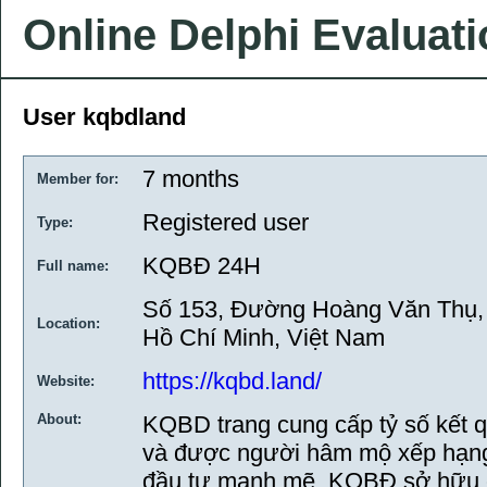
Online Delphi Evaluat
User kqbdland
7 months
Member for:
Registered user
Type:
KQBĐ 24H
Full name:
Số 153, Đường Hoàng Văn Thụ, 
Location:
Hồ Chí Minh, Việt Nam
https://kqbd.land/
Website:
About:
KQBD trang cung cấp tỷ số kết q
và được người hâm mộ xếp hạng
đầu tư mạnh mẽ, KQBĐ sở hữu c