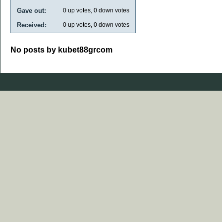
Gave out:
0
up votes,
0
down votes
Received:
0
up votes,
0
down votes
No posts by kubet88grcom