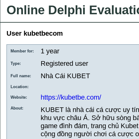
Online Delphi Evaluat
User kubetbecom
1 year
Member for:
Registered user
Type:
Nhà Cái KUBET
Full name:
Location:
https://kubetbe.com/
Website:
About:
KUBET là nhà cái cá cược uy tín
khu vực châu Á. Sở hữu sòng bà
game đình đám, trang chủ Kubet đ
cộng đồng người chơi cá cược o