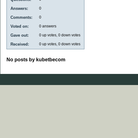
Answers:
0
Comments:
0
Voted on:
0
answers
Gave out:
0
up votes,
0
down votes
Received:
0
up votes,
0
down votes
No posts by kubetbecom