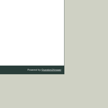
Powered by
Question2Answer