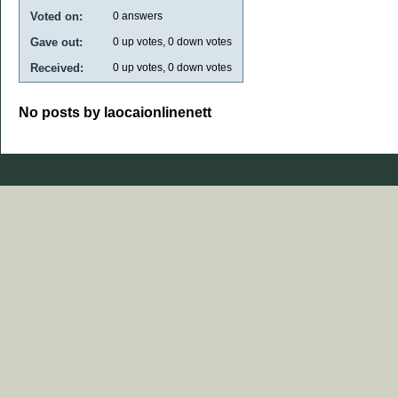
Voted on:
0
answers
Gave out:
0
up votes,
0
down votes
Received:
0
up votes,
0
down votes
No posts by laocaionlinenett