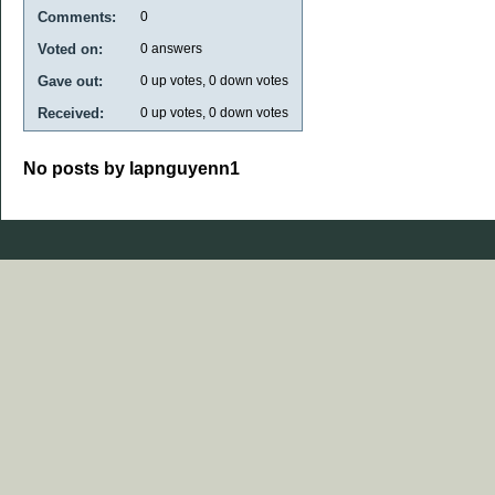
Comments:
0
Voted on:
0
answers
Gave out:
0
up votes,
0
down votes
Received:
0
up votes,
0
down votes
No posts by lapnguyenn1