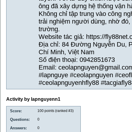
ông đã xây dựng hệ thống vận h
Không chỉ tập trung vào công ng
trải nghiệm người dùng, nhờ đó, k
trường.
Website tác giả: https://fly88ne
Địa chỉ: 84 Đường Nguyễn Du, 
Chí Minh, Việt Nam
Số điện thoại: 0942851673
Email: ceolapnguyen@gmail.co
#lapnguye #ceolapnguyen #ceofl
#ceolapnguyenhfly88 #tacgiafly8
Activity by lapnguyenn1
Score:
100
points (ranked #
3
)
Questions:
0
Answers:
0