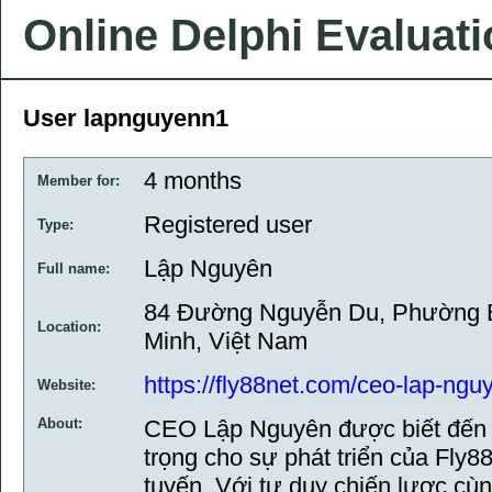
Online Delphi Evaluat
User lapnguyenn1
4 months
Member for:
Registered user
Type:
Lập Nguyên
Full name:
84 Đường Nguyễn Du, Phường B
Location:
Minh, Việt Nam
https://fly88net.com/ceo-lap-ngu
Website:
About:
CEO Lập Nguyên được biết đến 
trọng cho sự phát triển của Fly88 
tuyến. Với tư duy chiến lược cùn