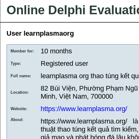
Online Delphi Evaluat
User learnplasmaorg
10 months
Member for:
Registered user
Type:
learnplasma org thao túng kết q
Full name:
82 Bùi Viện, Phường Phạm Ngũ 
Location:
Minh, Việt Nam, 700000
https://www.learnplasma.org/
Website:
About:
https://www.learnplasma.org/ là
thuật thao túng kết quả tìm kiế
giả mạo và phát bóng đá lậu khô