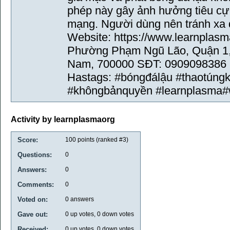
phép này gây ảnh hưởng tiêu cự
mạng. Người dùng nên tránh xa đ
Website: https://www.learnplasm
Phường Phạm Ngũ Lão, Quận 1, 
Nam, 700000 SĐT: 0909098386 
Hastags: #bóngđálậu #thaotúng
#khôngbảnquyền #learnplasma#
Activity by learnplasmaorg
Score:
100
points (ranked #
3
)
Questions:
0
Answers:
0
Comments:
0
Voted on:
0
answers
Gave out:
0
up votes,
0
down votes
Received:
0
up votes,
0
down votes