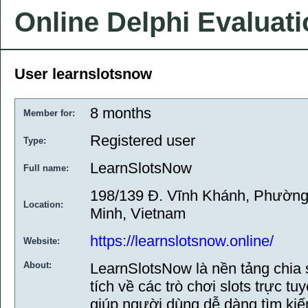
Online Delphi Evaluat
User learnslotsnow
8 months
Member for:
Registered user
Type:
LearnSlotsNow
Full name:
198/139 Đ. Vĩnh Khánh, Phường
Location:
Minh, Vietnam
https://learnslotsnow.online/
Website:
About:
LearnSlotsNow là nền tảng chia s
tích về các trò chơi slots trực 
giúp người dùng dễ dàng tìm kiế