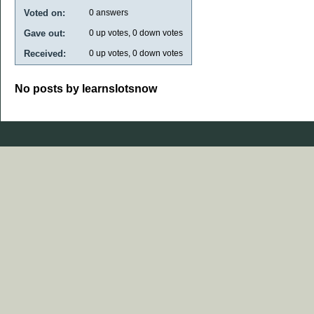
Voted on:
0
answers
Gave out:
0
up votes,
0
down votes
Received:
0
up votes,
0
down votes
No posts by learnslotsnow