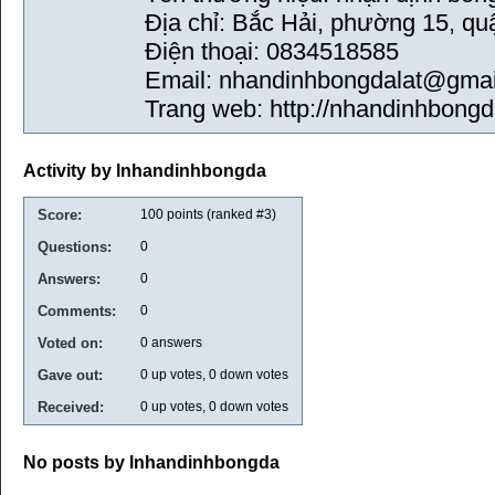
Địa chỉ: Bắc Hải, phường 15, q
Điện thoại: 0834518585
Email: nhandinhbongdalat@gma
Trang web: http://nhandinhbongda
Activity by lnhandinhbongda
Score:
100
points (ranked #
3
)
Questions:
0
Answers:
0
Comments:
0
Voted on:
0
answers
Gave out:
0
up votes,
0
down votes
Received:
0
up votes,
0
down votes
No posts by lnhandinhbongda