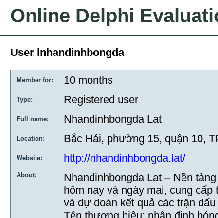
Online Delphi Evaluat
User lnhandinhbongda
10 months
Member for:
Registered user
Type:
Nhandinhbongda Lat
Full name:
Bắc Hải, phường 15, quận 10, 
Location:
http://nhandinhbongda.lat/
Website:
About:
Nhandinhbongda Lat – Nền tảng 
hôm nay và ngày mai, cung cấp t
và dự đoán kết quả các trận đấu
Tên thương hiệu: nhận định bón