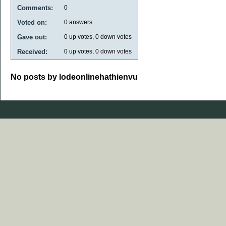
Comments:
0
Voted on:
0
answers
Gave out:
0
up votes,
0
down votes
Received:
0
up votes,
0
down votes
No posts by lodeonlinehathienvu