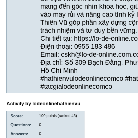
mang đến góc nhìn khoa học, gi
vào may rủi và nâng cao tính kỷ
Thiên Vũ góp phần xây dựng cộng
trách nhiệm và tư duy bền vững.
Chi tiết tại: https://lo-de-online.
Điện thoại: 0955 183 486
Email: cskh@lo-de-online.com.c
Địa chỉ: Số 309 Bạch Đằng, Ph
Hồ Chí Minh
#hathienvulodeonlinecomco #hat
#tacgialodeonlinecomco
Activity by lodeonlinehathienvu
Score:
100
points (ranked #
3
)
Questions:
0
Answers:
0