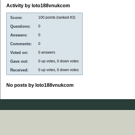
Activity by loto188vnukcom
Score:
100
points (ranked #
3
)
Questions:
0
Answers:
0
Comments:
0
Voted on:
0
answers
Gave out:
0
up votes,
0
down votes
Received:
0
up votes,
0
down votes
No posts by loto188vnukcom