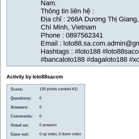
Nam.
Thông tin liên hệ :
Địa chỉ : 268A Dương Thị Giang
Chí Minh, Vietnam
Phone : 0897562341
Email : loto88.sa.com.admin@g
Hashtags : #loto188 #loto88sac
#bancaloto188 #dagaloto188 #x
Activity by loto88sacom
Score:
100
points (ranked #
3
)
Questions:
0
Answers:
0
Comments:
0
Voted on:
0
answers
Gave out:
0
up votes,
0
down votes