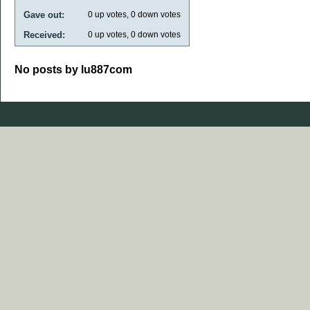
Gave out:
0
up votes,
0
down votes
Received:
0
up votes,
0
down votes
No posts by lu887com