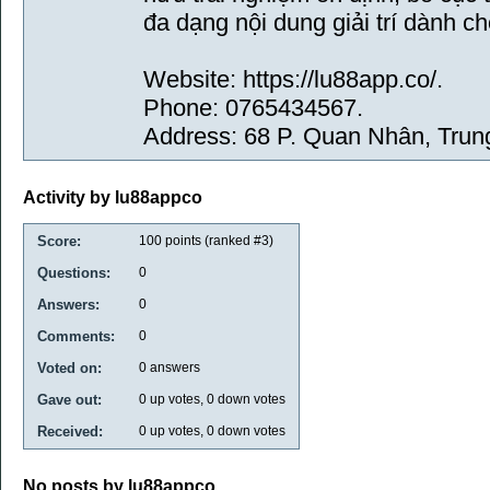
đa dạng nội dung giải trí dành c
Website: https://lu88app.co/.
Phone: 0765434567.
Address: 68 P. Quan Nhân, Trun
Activity by lu88appco
Score:
100
points (ranked #
3
)
Questions:
0
Answers:
0
Comments:
0
Voted on:
0
answers
Gave out:
0
up votes,
0
down votes
Received:
0
up votes,
0
down votes
No posts by lu88appco