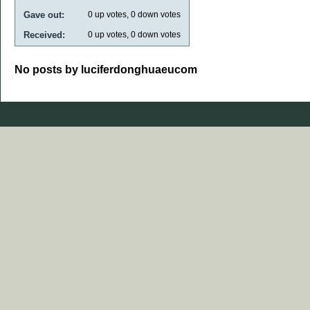
Gave out:
0
up votes,
0
down votes
Received:
0
up votes,
0
down votes
No posts by luciferdonghuaeucom