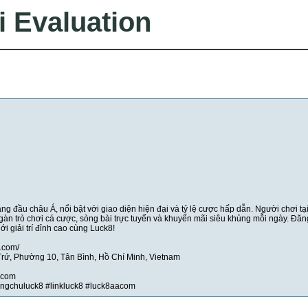
i Evaluation
àng đầu châu Á, nổi bật với giao diện hiện đại và tỷ lệ cược hấp dẫn. Người chơi tạ
àn trò chơi cá cược, sòng bài trực tuyến và khuyến mãi siêu khủng mỗi ngày. Đăn
i giải trí đỉnh cao cùng Luck8!
a.com/
 Trứ, Phường 10, Tân Bình, Hồ Chí Minh, Vietnam
.com
angchuluck8 #linkluck8 #luck8aacom