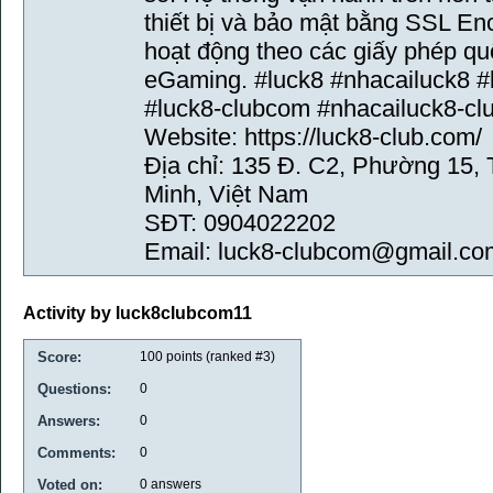
thiết bị và bảo mật bằng SSL Enc
hoạt động theo các giấy phép 
eGaming. #luck8 #nhacailuck8 #l
#luck8-clubcom #nhacailuck8-c
Website: https://luck8-club.com/
Địa chỉ: 135 Đ. C2, Phường 15,
Minh, Việt Nam
SĐT: 0904022202
Email: luck8-clubcom@gmail.co
Activity by luck8clubcom11
Score:
100
points (ranked #
3
)
Questions:
0
Answers:
0
Comments:
0
Voted on:
0
answers