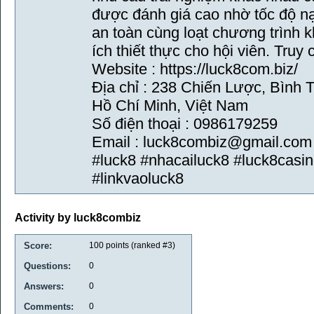
được đánh giá cao nhờ tốc độ nạp
an toàn cùng loạt chương trình k
ích thiết thực cho hội viên. Truy 
Website : https://luck8com.biz/
Địa chỉ : 238 Chiến Lược, Bình 
Hồ Chí Minh, Việt Nam
Số điện thoại : 0986179259
Email : luck8combiz@gmail.com
#luck8 #nhacailuck8 #luck8casi
#linkvaoluck8
Activity by luck8combiz
Score:
100
points (ranked #
3
)
Questions:
0
Answers:
0
Comments:
0