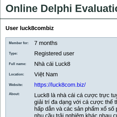
Online Delphi Evaluat
User luck8combiz
7 months
Member for:
Registered user
Type:
Nhà cái Luck8
Full name:
Việt Nam
Location:
https://luck8com.biz/
Website:
About:
Luck8 là nhà cái cá cược trực tuy
giải trí đa dạng với cá cược thể 
hấp dẫn và các sản phẩm xổ số 
nhu cầu trải nghiệm khác nhau c