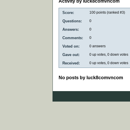
Activity by luck8comvncom
Score:
100
points (ranked #
3
)
Questions:
0
Answers:
0
Comments:
0
Voted on:
0
answers
Gave out:
0
up votes,
0
down votes
Received:
0
up votes,
0
down votes
No posts by luck8comvncom