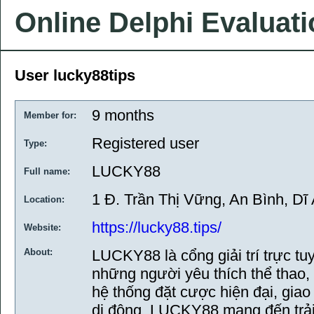
Online Delphi Evaluat
User lucky88tips
9 months
Member for:
Registered user
Type:
LUCKY88
Full name:
1 Đ. Trần Thị Vững, An Bình, D
Location:
https://lucky88.tips/
Website:
About:
LUCKY88 là cổng giải trí trực tu
những người yêu thích thể thao,
hệ thống đặt cược hiện đại, giao
di động, LUCKY88 mang đến trả