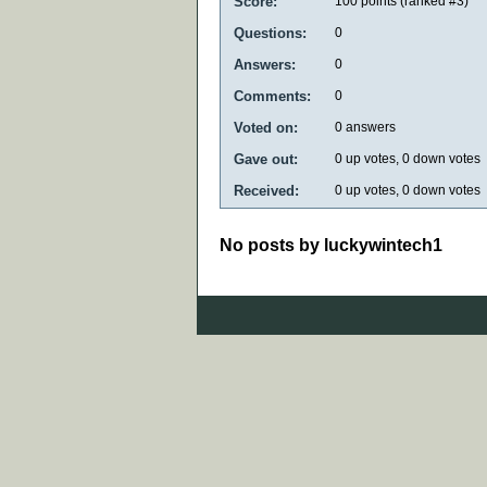
Score:
100
points (ranked #
3
)
Questions:
0
Answers:
0
Comments:
0
Voted on:
0
answers
Gave out:
0
up votes,
0
down votes
Received:
0
up votes,
0
down votes
No posts by luckywintech1