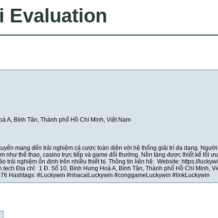
i Evaluation
oà A, Bình Tân, Thành phố Hồ Chí Minh, Việt Nam
 tuyến mang đến trải nghiệm cá cược toàn diện với hệ thống giải trí đa dạng. Người
m như thể thao, casino trực tiếp và game đổi thưởng. Nền tảng được thiết kế tối ưu
 trải nghiệm ổn định trên nhiều thiết bị. Thông tin liên hệ: Website: https://luckywi
.tech Địa chỉ: 1 Đ. Số 10, Bình Hưng Hoà A, Bình Tân, Thành phố Hồ Chí Minh, V
976 Hashtags: #Luckywin #nhacaiLuckywin #conggameLuckywin #linkLuckywin