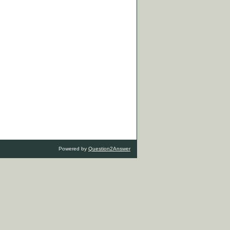
Powered by
Question2Answer