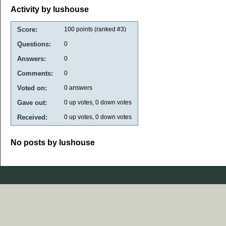
Activity by lushouse
Score:
100
points (ranked #
3
)
Questions:
0
Answers:
0
Comments:
0
Voted on:
0
answers
Gave out:
0
up votes,
0
down votes
Received:
0
up votes,
0
down votes
No posts by lushouse