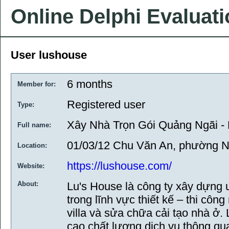
Online Delphi Evaluat
User lushouse
6 months
Member for:
Registered user
Type:
Xây Nhà Trọn Gói Quảng Ngãi - 
Full name:
01/03/12 Chu Văn An, phường N
Location:
https://lushouse.com/
Website:
About:
Lu's House là công ty xây dựng u
trong lĩnh vực thiết kế – thi công
villa và sửa chữa cải tạo nhà ở
cao chất lượng dịch vụ thông qu