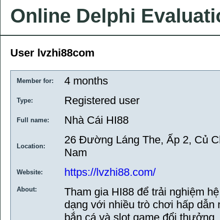
Online Delphi Evaluat
User lvzhi88com
4 months
Member for:
Registered user
Type:
Nhà Cái HI88
Full name:
26 Đường Láng The, Ấp 2, Củ Ch
Location:
Nam
https://lvzhi88.com/
Website:
About:
Tham gia HI88 để trải nghiệm hệ 
dạng với nhiều trò chơi hấp dẫn n
bắn cá và slot game đổi thưởng