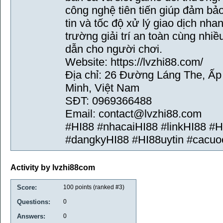
công nghệ tiên tiến giúp đảm bả
tin và tốc độ xử lý giao dịch n
trường giải trí an toàn cùng nhi
dẫn cho người chơi.
Website: https://lvzhi88.com/
Địa chỉ: 26 Đường Láng The, Ấp
Minh, Việt Nam
SĐT: 0969366488
Email: contact@lvzhi88.com
#HI88 #nhacaiHI88 #linkHI88 #H
#dangkyHI88 #HI88uytin #cacuo
Activity by lvzhi88com
Score:
100
points (ranked #
3
)
Questions:
0
Answers:
0