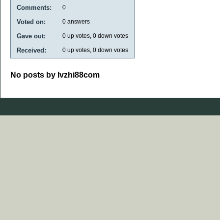
Comments:
0
Voted on:
0
answers
Gave out:
0
up votes,
0
down votes
Received:
0
up votes,
0
down votes
No posts by lvzhi88com