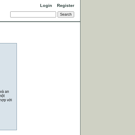
Login
Register
 và an
một
 hợp với