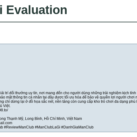
i Evaluation
i trí đổi thưởng uy tín, nơi mang đến cho người dùng những trải nghiệm kịch tính
 bảo mật thông tin cá nhân tại đây được tối ưu hóa để bảo vệ quyền lợi người chơi 
ng chỉ dừng lại ở đồ họa sắc nét, nền tảng còn cung cấp kho trò chơi đa dạng phù
ủ Việt.
8.to/
Long Thạnh Mỹ, Long Bình, Hồ Chí Minh, Việt Nam
ail.com
lub #ReviewManClub #ManClubLaGi #DanhGiaManClub