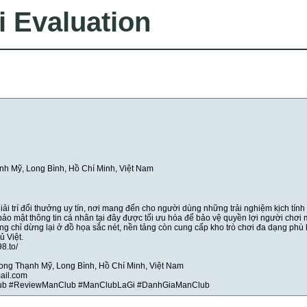
i Evaluation
h Mỹ, Long Bình, Hồ Chí Minh, Việt Nam
i trí đổi thưởng uy tín, nơi mang đến cho người dùng những trải nghiệm kịch tính
 bảo mật thông tin cá nhân tại đây được tối ưu hóa để bảo vệ quyền lợi người chơi 
ng chỉ dừng lại ở đồ họa sắc nét, nền tảng còn cung cấp kho trò chơi đa dạng phù
ủ Việt.
8.to/
Long Thạnh Mỹ, Long Bình, Hồ Chí Minh, Việt Nam
ail.com
lub #ReviewManClub #ManClubLaGi #DanhGiaManClub