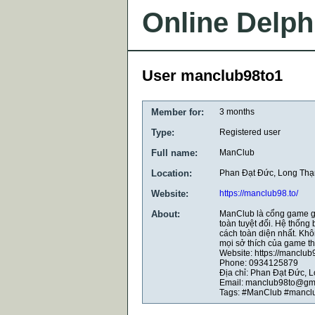
Online Delph
User manclub98to1
Member for:
3 months
Type:
Registered user
Full name:
ManClub
Location:
Phan Đạt Đức, Long Thạn
Website:
https://manclub98.to/
About:
ManClub là cổng game giả
toàn tuyệt đối. Hệ thống
cách toàn diện nhất. Khô
mọi sở thích của game th
Website: https://manclub9
Phone: 0934125879
Địa chỉ: Phan Đạt Đức, 
Email: manclub98to@gm
Tags: #ManClub #manc