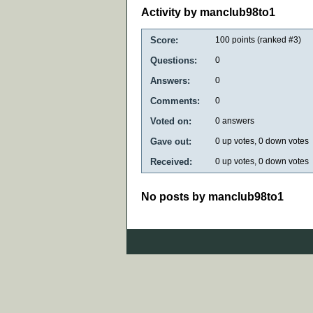
Activity by manclub98to1
Score:
100
points (ranked #
3
)
Questions:
0
Answers:
0
Comments:
0
Voted on:
0
answers
Gave out:
0
up votes,
0
down votes
Received:
0
up votes,
0
down votes
No posts by manclub98to1