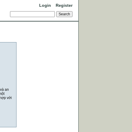
Login
Register
 và an
một
 hợp với