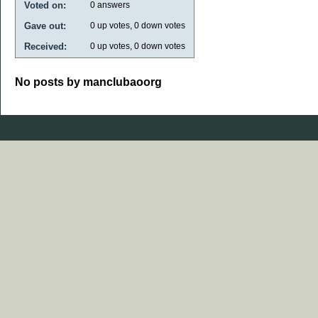
Voted on:
0
answers
Gave out:
0
up votes,
0
down votes
Received:
0
up votes,
0
down votes
No posts by manclubaoorg