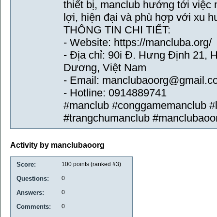
thiết bị, manclub hướng tới việc m
lợi, hiện đại và phù hợp với xu 
THÔNG TIN CHI TIẾT:
- Website: https://mancluba.org/
- Địa chỉ: 90i Đ. Hưng Định 21,
Dương, Việt Nam
- Email: manclubaoorg@gmail.c
- Hotline: 0914889741
#manclub #conggamemanclub #l
#trangchumanclub #manclubaoo
Activity by manclubaoorg
Score:
100
points (ranked #
3
)
Questions:
0
Answers:
0
Comments:
0