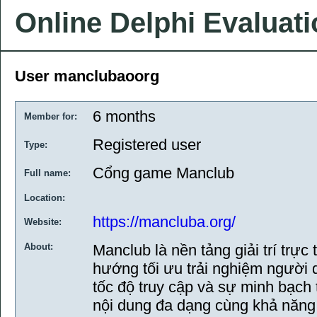
Online Delphi Evaluat
User manclubaoorg
6 months
Member for:
Registered user
Type:
Cổng game Manclub
Full name:
Location:
https://mancluba.org/
Website:
About:
Manclub là nền tảng giải trí trự
hướng tối ưu trải nghiệm người d
tốc độ truy cập và sự minh bạch 
nội dung đa dạng cùng khả năng