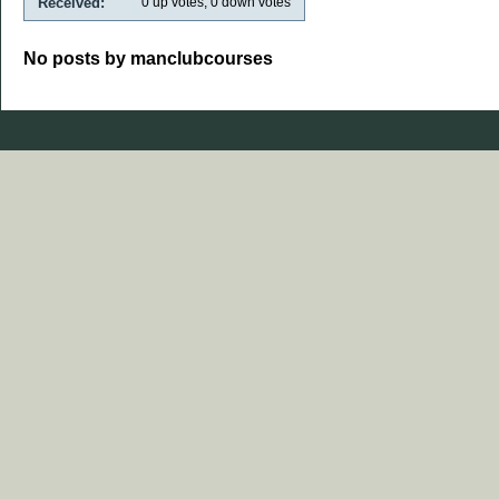
Received:
0
up votes,
0
down votes
No posts by manclubcourses