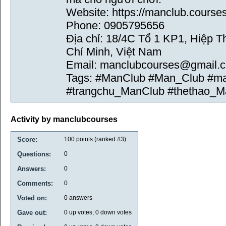
Website: https://manclub.courses
Phone: 0905795656
Địa chỉ: 18/4C Tổ 1 KP1, Hiệp 
Chí Minh, Việt Nam
Email: manclubcourses@gmail.
Tags: #ManClub #Man_Club #ma
#trangchu_ManClub #thethao_M
Activity by manclubcourses
Score:
100
points (ranked #
3
)
Questions:
0
Answers:
0
Comments:
0
Voted on:
0
answers
Gave out:
0
up votes,
0
down votes