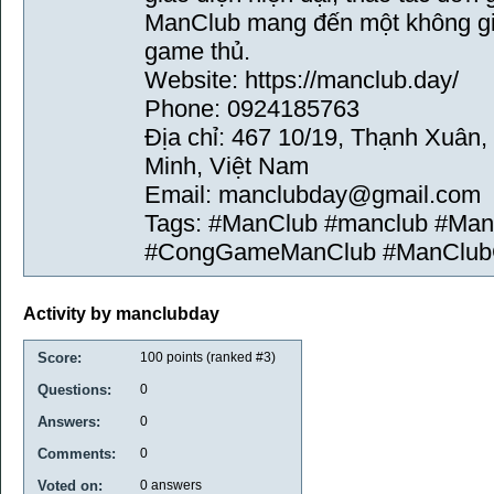
ManClub mang đến một không gian
game thủ.
Website: https://manclub.day/
Phone: 0924185763
Địa chỉ: 467 10/19, Thạnh Xuân
Minh, Việt Nam
Email: manclubday@gmail.com
Tags: #ManClub #manclub #Ma
#CongGameManClub #ManClu
Activity by manclubday
Score:
100
points (ranked #
3
)
Questions:
0
Answers:
0
Comments:
0
Voted on:
0
answers