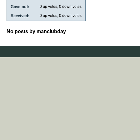
Gave out:
0
up votes,
0
down votes
Received:
0
up votes,
0
down votes
No posts by manclubday