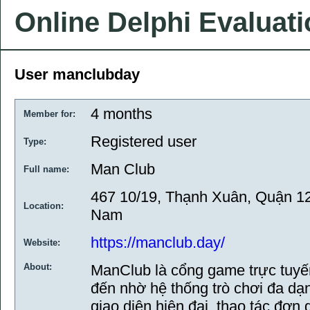
Online Delphi Evaluat
User manclubday
4 months
Member for:
Registered user
Type:
Man Club
Full name:
467 10/19, Thạnh Xuân, Quận 12
Location:
Nam
https://manclub.day/
Website:
About:
ManClub là cổng game trực tuyế
đến nhờ hệ thống trò chơi đa dạ
giao diện hiện đại, thao tác đơn 