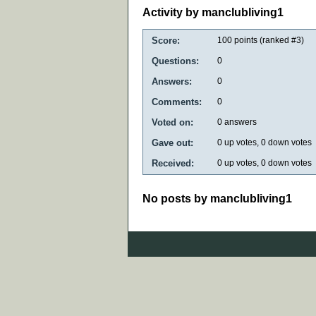
Activity by manclubliving1
Score:
100
points (ranked #
3
)
Questions:
0
Answers:
0
Comments:
0
Voted on:
0
answers
Gave out:
0
up votes,
0
down votes
Received:
0
up votes,
0
down votes
No posts by manclubliving1