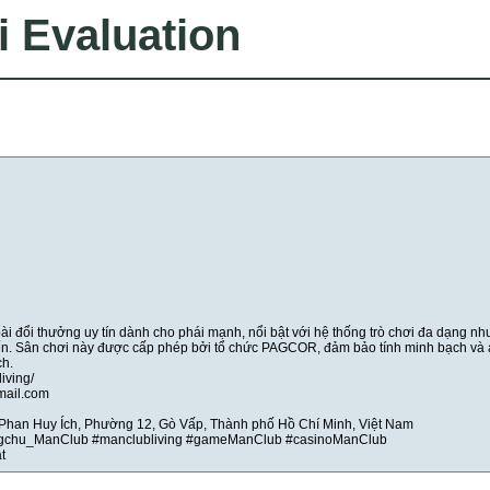
i Evaluation
 đổi thưởng uy tín dành cho phái mạnh, nổi bật với hệ thống trò chơi đa dạng nh
uyến. Sân chơi này được cấp phép bởi tổ chức PAGCOR, đảm bảo tính minh bạch và 
ch.
iving/
mail.com
Phan Huy Ích, Phường 12, Gò Vấp, Thành phố Hồ Chí Minh, Việt Nam
ngchu_ManClub #manclubliving #gameManClub #casinoManClub
t