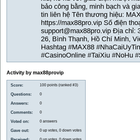
bảo công bằng, minh bạch và gia
tin liên hệ Tên thương hiệu: MA
https://max88pro.vip Số điện tho
support@max88pro.vip Địa chỉ: 
26, Bình Thạnh, Hồ Chí Minh, V
Hashtag #MAX88 #NhaCaiUyTi
#CasinoOnline #TaiXiu #NoHu
Activity by max88provip
Score:
100
points (ranked #
3
)
Questions:
0
Answers:
0
Comments:
0
Voted on:
0
answers
Gave out:
0
up votes,
0
down votes
Received:
0
up votes,
0
down votes