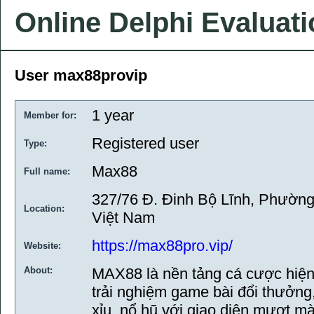
Online Delphi Evaluat
User max88provip
1 year
Member for:
Registered user
Type:
Max88
Full name:
327/76 Đ. Đinh Bộ Lĩnh, Phường
Location:
Việt Nam
https://max88pro.vip/
Website:
About:
MAX88 là nền tảng cá cược hiện
trải nghiệm game bài đổi thưởng,
xỉu, nổ hũ với giao diện mượt m