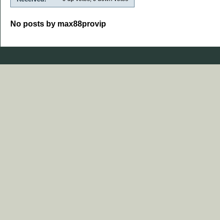
No posts by max88provip