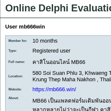
Online Delphi Evaluat
User mb666win
10 months
Member for:
Registered user
Type:
คาสิโนออนไลน์ MB66
Full name:
580 Soi Suan Phlu 3, Khwaeng 
Location:
Krung Thep Maha Nakhon , Thai
https://mb666.win/
Website:
About:
MB66 เป็นแพลตฟอร์มเดิมพันออนไล
หลากหลายไม่ว่าจะเป็นกีฬา คาสิ