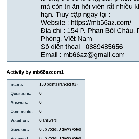
mà còn tri ân hội viên rất nhiều 
hạn. Truy cập ngay tại :
Website : https://mb66az.com/
Địa chỉ : 154 P. Phan Bội Châu,
Phòng, Việt Nam
Số điện thoại : 0889485656
Email : mb66az@gmail.com
Activity by mb66azcom1
Score:
100
points (ranked #
3
)
Questions:
0
Answers:
0
Comments:
0
Voted on:
0
answers
Gave out:
0
up votes,
0
down votes
Received:
0
up votes,
0
down votes