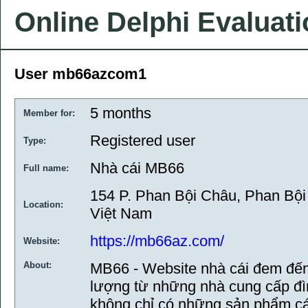
Online Delphi Evaluat
User mb66azcom1
5 months
Member for:
Registered user
Type:
Nhà cái MB66
Full name:
154 P. Phan Bội Châu, Phan Bộ
Location:
Việt Nam
https://mb66az.com/
Website:
About:
MB66 - Website nhà cái đem đến h
lượng từ những nhà cung cấp đ
không chỉ có những sản phẩm cá