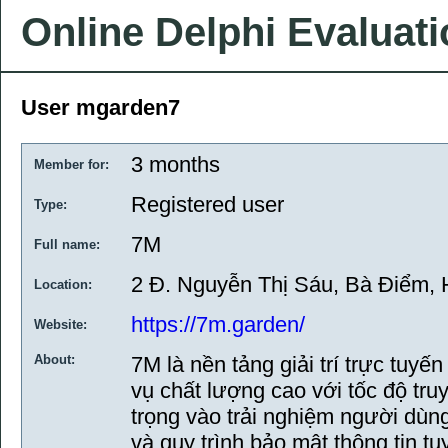
Online Delphi Evaluat
User mgarden7
3 months
Member for:
Registered user
Type:
7M
Full name:
2 Đ. Nguyễn Thị Sáu, Bà Điểm, 
Location:
https://7m.garden/
Website:
About:
7M là nền tảng giải trí trực tuyế
vụ chất lượng cao với tốc độ tr
trọng vào trải nghiệm người dùng
và quy trình bảo mật thông tin tu