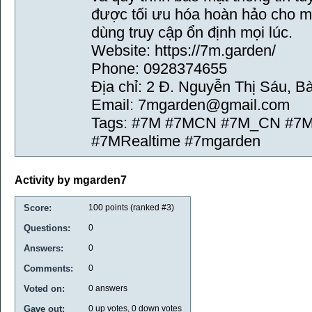
được tối ưu hóa hoàn hảo cho mọ
dùng truy cập ổn định mọi lúc.
Website: https://7m.garden/
Phone: 0928374655
Địa chỉ: 2 Đ. Nguyễn Thị Sáu, B
Email: 7mgarden@gmail.com
Tags: #7M #7MCN #7M_CN #7ML
#7MRealtime #7mgarden
Activity by mgarden7
Score:
100
points (ranked #
3
)
Questions:
0
Answers:
0
Comments:
0
Voted on:
0
answers
Gave out:
0
up votes,
0
down votes