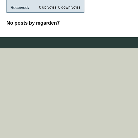
Received:
0
up votes,
0
down votes
No posts by mgarden7